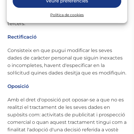
Veure preferències
quines dades de caràcter personal seves estan
sent tractades per part de CADOR; la seva
Política de cookies
finalitat, l'origen o la seva possible transferència a
tercers.
Rectificació
Consisteix en que pugui modificar les seves
dades de caràcter personal que siguin inexactes
o incompletes, havent d'especificar en la
sol·licitud quines dades desitja que es modifiquin.
Oposició
Amb el dret d'oposició pot oposar-se a que no es
realitzi el tractament de les seves dades en
supòsits com: activitats de publicitat i prospecció
comercial o quan aquest tractament tingui com a
finalitat l'adopció d'una decisió referida a vostè