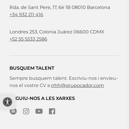
Rda. de Sant Pere, 17, 6è 1B 08010 Barcelona
+34 932 211 416
Londres 253, Colonia Juárez 06600 CDMX
+52 55 5533 2586
BUSQUEM TALENT
Sempre busquem talent. Escriviu-nos i envieu-
nos el vostre CV a
rrhh@grupocador.com
Obre la barra d'eines
SEGUIU-NOS A LES XARXES