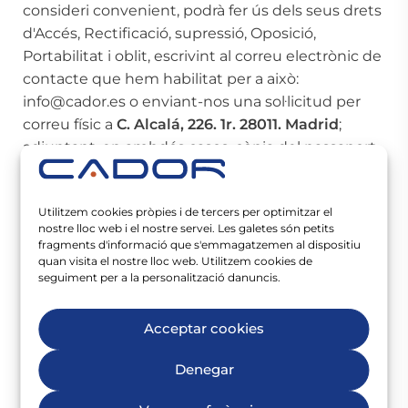
consideri convenient, podrà fer ús dels seus drets
d'Accés, Rectificació, supressió, Oposició,
Portabilitat i oblit, escrivint al correu electrònic de
contacte que hem habilitat per a això:
info@cador.es o enviant-nos una sol·licitud per
correu físic a
C. Alcalá, 226. 1r. 28011. Madrid
;
adjuntant, en ambdós casos, còpia del passaport
o DNI (titular de les dades) i indicant en
l'assumpte de manera expressa la petició que
Utilitzem cookies pròpies i de tercers per optimitzar el
desitja realitzar: accés, rectificació, supressió,
nostre lloc web i el nostre servei. Les galetes són petits
oposició, portabilitat i oblit
fragments d'informació que s'emmagatzemen al dispositiu
quan visita el nostre lloc web. Utilitzem cookies de
seguiment per a la personalització danuncis.
Li expliquem breument en què consisteix
cadascun dels drets que pot exercir:
Acceptar cookies
Accés
Denegar
A través de l'exercici d'aquest dret pot conèixer