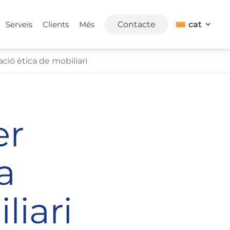
cat
Serveis
Clients
Més
Contacte
ió ètica de mobiliari
er
a
liari