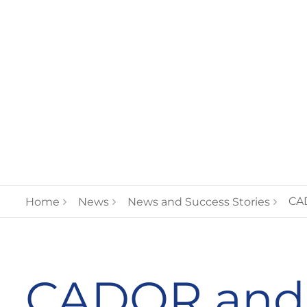
CAD
Home
News
News and Success Stories
CADOR and 