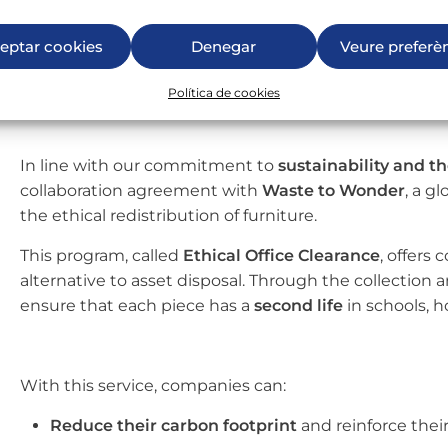
eptar cookies
Denegar
Veure preferè
Política de cookies
In line with our commitment to
sustainability and t
collaboration agreement with
Waste to Wonder
, a g
the ethical redistribution of furniture.
This program, called
Ethical Office Clearance
, offers
alternative to asset disposal. Through the collection a
ensure that each piece has a
second life
in schools, h
With this service, companies can:
Reduce their carbon footprint
and reinforce thei