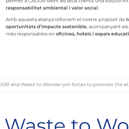
permet a CADOR oferir als seus clients una solució i
responsabilitat ambiental i valor social
.
Amb aquesta aliança reforcem el nostre propòsit de
t
oportunitats d’impacte sostenible
, acompanyant els 
més responsables en
oficines, hotels i espais educat
OR and Waste to Wonder join forces to promote the ethi
Waste to Wo