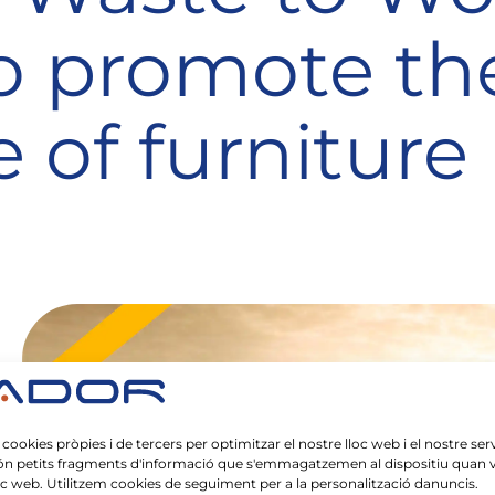
to promote th
e of furniture
 cookies pròpies i de tercers per optimitzar el nostre lloc web i el nostre serv
ón petits fragments d'informació que s'emmagatzemen al dispositiu quan vi
oc web. Utilitzem cookies de seguiment per a la personalització danuncis.