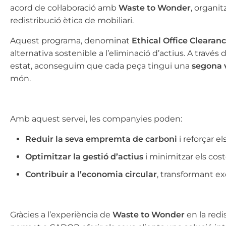
acord de col·laboració amb
Waste to Wonder
, organit
redistribució ètica de mobiliari.
Aquest programa, denominat
Ethical Office Clearan
alternativa sostenible a l’eliminació d’actius. A través 
estat, aconseguim que cada peça tingui una
segona 
món.
Amb aquest servei, les companyies poden:
Reduir la seva empremta de carboni
i reforçar 
Optimitzar la gestió d’actius
i minimitzar els cost
Contribuir a l’economia circular
, transformant e
Gràcies a l’experiència de
Waste to Wonder
en la redi