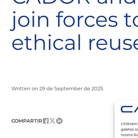
join forces 
ethical reus
Written on 29 de September de 2025
COMPARTIR
Utilitzem
galetes s
nostre ll