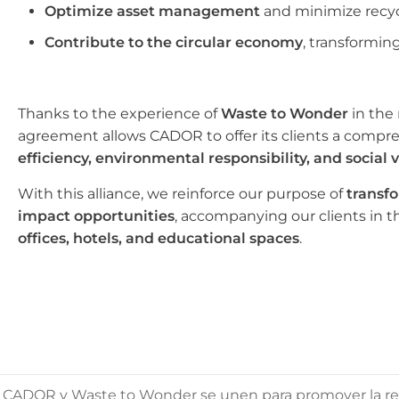
Optimize asset management
and minimize recyc
Contribute to the circular economy
, transformin
Thanks to the experience of
Waste to Wonder
in the 
agreement allows CADOR to offer its clients a compr
efficiency, environmental responsibility, and social 
With this alliance, we reinforce our purpose of
transfo
impact opportunities
, accompanying our clients in t
offices, hotels, and educational spaces
.
CADOR y Waste to Wonder se unen para promover la reut