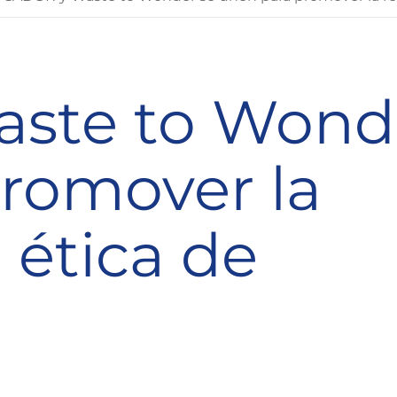
ste to Wond
romover la
n ética de