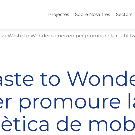
Projectes
Sobre Nosaltres
Sectors
 i Waste to Wonder s’uneixen per promoure la reutilitzac
ste to Wond
er promoure l
 ètica de mobi