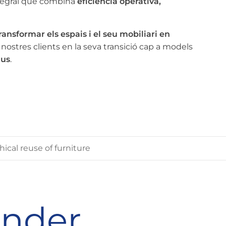
ntegral que combina
eficiència operativa,
ransformar els espais i el seu mobiliari en
nostres clients en la seva transició cap a models
ius
.
cal reuse of furniture
nder