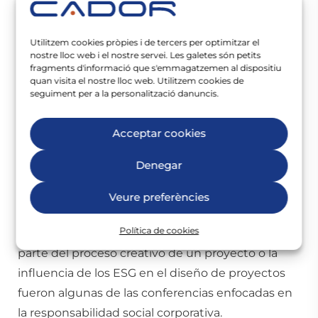
Utilitzem cookies pròpies i de tercers per optimitzar el
nostre lloc web i el nostre servei. Les galetes són petits
fragments d'informació que s'emmagatzemen al dispositiu
quan visita el nostre lloc web. Utilitzem cookies de
seguiment per a la personalització danuncis.
Acceptar cookies
Durante las diferentes jornadas se compartieron
Denegar
las últimas novedades y tendencias sobre
espacios de trabajo, con un enfoque especial en
Veure preferències
los criterios ESG (Environmental, Social and
Política de cookies
corporate Governance). La sostenibilidad como
parte del proceso creativo de un proyecto o la
influencia de los ESG en el diseño de proyectos
fueron algunas de las conferencias enfocadas en
la responsabilidad social corporativa.