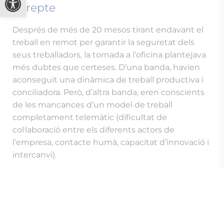
seus treballadors, la tornada a l’oficina plantejava
més dubtes que certeses. D’una banda, havien
aconseguit una dinàmica de treball productiva i
conciliadora. Però, d’altra banda, eren conscients
de les mancances d’un model de treball
completament telemàtic (dificultat de
col·laboració entre els diferents actors de
l’empresa, contacte humà, capacitat d’innovació i
intercanvi).
Així, van apostar per un
model híbrid
, combinant
3 dies de teletreball i 2 dies presencials a la
setmana, però es van adonar que l’oficina, que
fins aleshores havia complert la seva funció, ja no
semblava adequada per a aquest model.
Com explica Smara Conde, directora de RRHH,
això va portar
Aegon
a un procés de reflexió
interna sobre quina finalitat tenia la seva oficina,