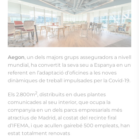
Aegon
, un dels majors grups asseguradors a nivell
mundial, ha convertit la seva seu a Espanya en un
referent en l’adaptació d’oficines a les noves
dinàmiques de treball impulsades per la Covid-19.
2
Els 2.800m
, distribuïts en dues plantes
comunicades al seu interior, que ocupa la
companyia en un dels parcs empresarials més
atractius de Madrid, al costat del recinte firal
d’IFEMA, i que acullen gairebé 500 empleats, han
estat totalment renovats
El projecte s’ha plantejat com a eina necessària
per implantar un
nou model de treball
, híbrid en
la presencialitat i compromès amb la conciliació
dels seus empleats. Aquesta decisió estratègica