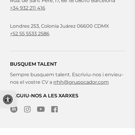
Rda. de Sant Pere, 17, 6è 1B 08010 Barcelona
+34 932 211 416
Londres 253, Colonia Juárez 06600 CDMX
+52 55 5533 2586
BUSQUEM TALENT
Sempre busquem talent. Escriviu-nos i envieu-
nos el vostre CV a
rrhh@grupocador.com
Obre la barra d'eines
SEGUIU-NOS A LES XARXES