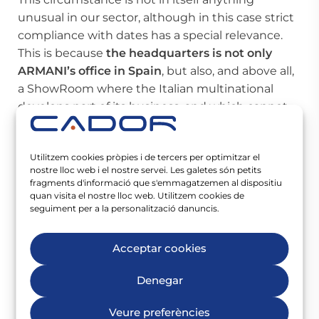
unusual in our sector, although in this case strict
compliance with dates has a special relevance.
This is because
the headquarters is not only
ARMANI’s office in Spain
, but also, and above all,
a ShowRoom where the Italian multinational
develops part of its business, and which cannot
be affected in any way by a failure in the
execution times.
Utilitzem cookies pròpies i de tercers per optimitzar el
What is this office
nostre lloc web i el nostre servei. Les galetes són petits
fragments d'informació que s'emmagatzemen al dispositiu
quan visita el nostre lloc web. Utilitzem cookies de
composed of?
seguiment per a la personalització danuncis.
The office integrates a press room and the
Acceptar cookies
aforementioned exhibition, where the new
collections of the brand’s different divisions are
Denegar
shown to its customers before being launched
on the market. Important commercial
Veure preferències