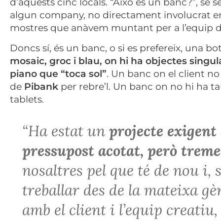
d’aquests cinc locals. “Això és un banc?”, se 
algun company, no directament involucrat en e
mostres que anàvem muntant per a l’equip del 
Doncs sí, és un banc, o si es prefereix, una bo
mosaic, groc i blau, on hi ha objectes singu
piano que “toca sol”
. Un banc on el client 
de
Pibank
per rebre’l. Un banc on no hi ha tau
tablets.
“Ha estat un
projecte exigent
pressupost acotat, però tre
nosaltres pel que té de nou i, 
treballar des de la mateixa gèn
amb el client i l’equip creatiu