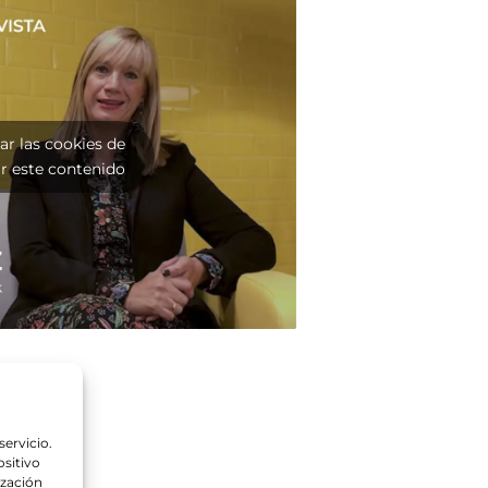
ar las cookies de
r este contenido
servicio.
sitivo
ización