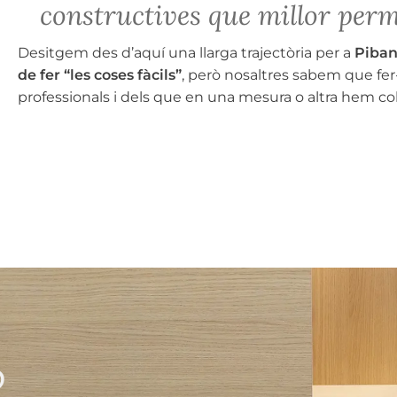
constructives que millor perme
Desitgem des d’aquí una llarga trajectòria per a
Piba
de fer “les coses fàcils”
, però nosaltres sabem que fer-
professionals i dels que en una mesura o altra hem col·l
?