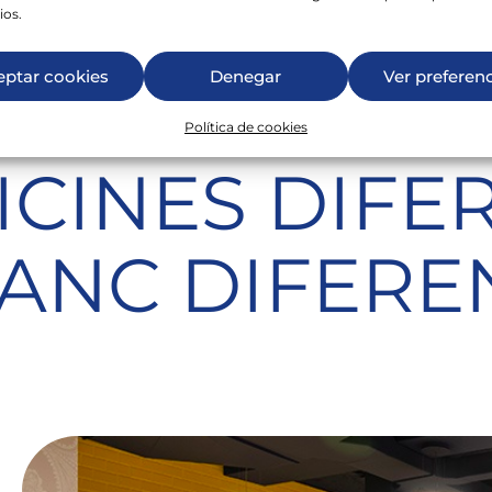
ios.
NK, OFICINES DIFERENTS PER A UN BANC DIFERENT
eptar cookies
Denegar
Ver preferen
Política de cookies
ICINES DIFE
BANC DIFERE