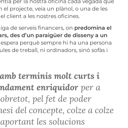
sentia per la nostra oficina cada vegada que
l projecte, veia un plànol, o una de les
client a les nostres oficines.
tiga de serveis financers, on
predomina el
lars, des d’un paraigüer de disseny a un
no espera perquè sempre hi ha una persona
les de treball, ni ordinadors, sinó sofàs i
 amb terminis molt curts i
mendament enriquidor
per a
sobretot, pel fet de poder
esi del concepte, colze a colze
, aportant les solucions