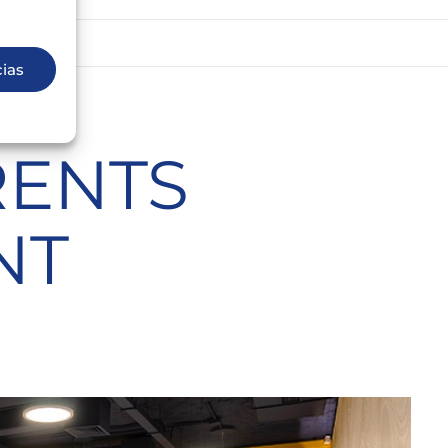
cias
RENTS
NT