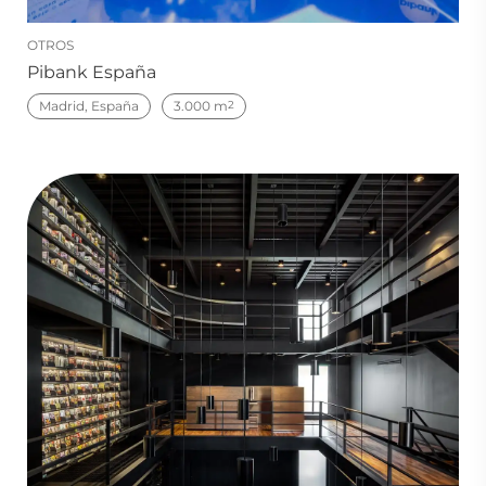
OTROS
Pibank España
Madrid, España
3.000 m
2