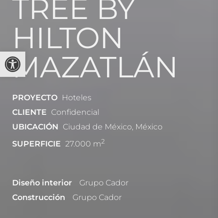
TREE BY
HILTON
Abrir barra de herramientas
MAZATLÁN
PROYECTO
Hoteles
CLIENTE
Confidencial
UBICACIÓN
Ciudad de México, México
2
SUPERFICIE
27.000 m
Diseño interior
Grupo Cador
Construcción
Grupo Cador