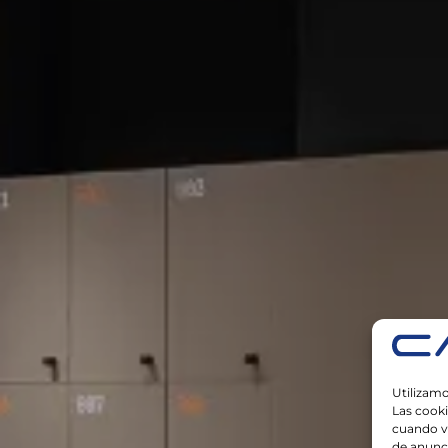
Utilizamo
Las cook
cuando vi
de anunc