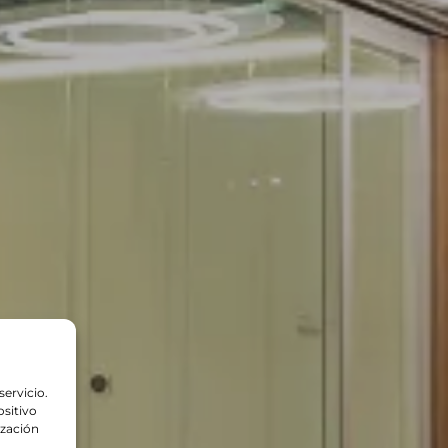
servicio.
sitivo
ización