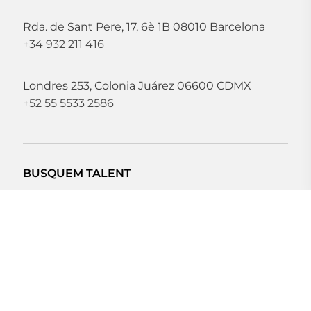
Rda. de Sant Pere, 17, 6è 1B 08010 Barcelona
+34 932 211 416
Londres 253, Colonia Juárez 06600 CDMX
+52 55 5533 2586
BUSQUEM TALENT
Sempre busquem talent. Escriviu-nos i envieu-
nos el vostre CV a
rrhh@grupocador.com
SEGUIU-NOS A LES XARXES