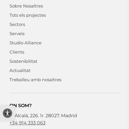
Sobre Nosaltres
Tots els projectes
Sectors
Serveis
Studio Alliance
Clients
Sostenibilitat
Actualitat
Treballeu amb nosaltres
Obre la barra d'eines
ON SOM?
C. Alcalá, 226. 1r. 28027. Madrid
+34 914 333 063