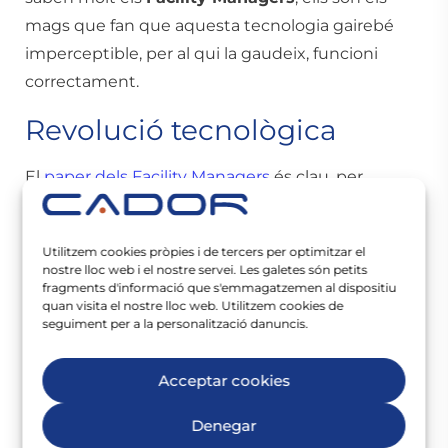
mags que fan que aquesta tecnologia gairebé
imperceptible, per al qui la gaudeix, funcioni
correctament.
Revolució tecnològica
El
paper dels Facility Managers
és clau, per
exemple, a l’hora de monitoritzar la qualitat de
l’aire interior, un element tradicional en la gestió
dels edificis que s’ha posat de relleu arran de la
Utilitzem cookies pròpies i de tercers per optimitzar el
nostre lloc web i el nostre servei. Les galetes són petits
Covid-19. Les empreses tenen el deure
fragments d'informació que s'emmagatzemen al dispositiu
d’assegurar que l’aire que respiren els usuaris de
quan visita el nostre lloc web. Utilitzem cookies de
seguiment per a la personalització danuncis.
les seves oficines estigui net. Aquesta tasca sol
recaure en els Facility Manager que, gràcies a la
nova tecnologia disponible, accedeixen, d’una
Acceptar cookies
forma més àgil, a un major coneixement de
Denegar
l’estat de la qualitat de l’aire.