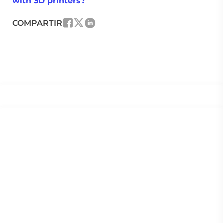
with 3D printers?
COMPARTIR
Home
Actualidad
Tendencias y Análisis
Redescubrimos
la arquitectura
bioclimática