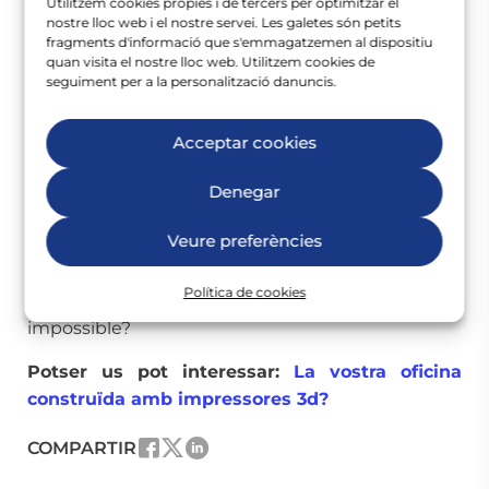
Utilitzem cookies pròpies i de tercers per optimitzar el
l’horari de funcionament, la temperatura, les
nostre lloc web i el nostre servei. Les galetes són petits
zones en què es farà, la intensitat i la temperatura
fragments d'informació que s'emmagatzemen al dispositiu
quan visita el nostre lloc web. Utilitzem cookies de
desitjada. Es presenta com un format còmode i
seguiment per a la personalització danuncis.
senzill d’utilitzar, aplicable durant tot l’any. Per a
nosaltres, el més destacat és l’
estalvi en espai i
Acceptar cookies
l’estètica de l’oficina
. Permet prescindir de
ventiladors mecànics que ocupen i distreuen, a
Denegar
més, amplien l’espai que deixen per moure’s o
redistribuir el mobiliari.
Veure preferències
Pensàvem que una oficina funcional, estètica i
Política de cookies
compromesa amb el medi ambient era
impossible?
Potser us pot interessar:
La vostra oficina
construïda amb impressores 3d?
COMPARTIR