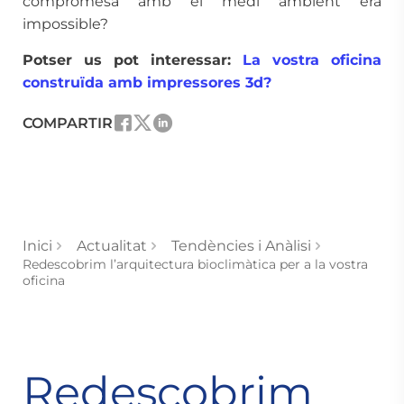
compromesa amb el medi ambient era
impossible?
Potser us pot interessar:
La vostra oficina
construïda amb impressores 3d?
COMPARTIR
Inici
Actualitat
Tendències i Anàlisi
Redescobrim l’arquitectura bioclimàtica per a la vostra
oficina
Redescobrim