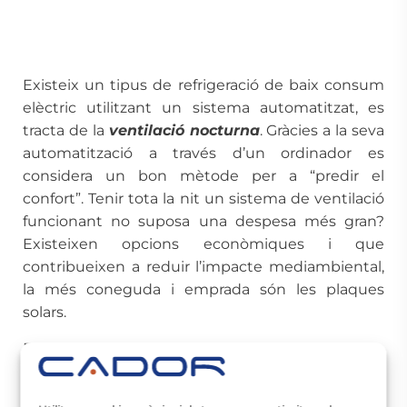
Existeix un tipus de refrigeració de baix consum
elèctric utilitzant un sistema automatitzat, es
tracta de la
ventilació nocturna
. Gràcies a la seva
automatització a través d’un ordinador es
considera un bon mètode per a “predir el
confort”. Tenir tota la nit un sistema de ventilació
funcionant no suposa una despesa més gran?
Existeixen opcions econòmiques i que
contribueixen a reduir l’impacte mediambiental,
la més coneguda i emprada són les plaques
solars.
Els avantatges d’una ventilació nocturna, a més
dels avantatges mediambientals, és la seva
gestió automàtica. Gràcies a ella es programa