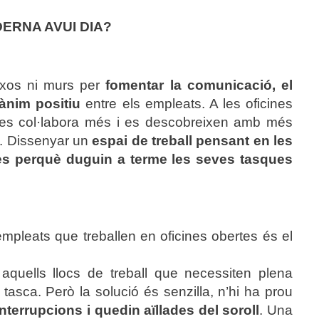
ERNA AVUI DIA?
txos ni murs per
fomentar la comunicació, el
’ànim positiu
entre els empleats. A les oficines
s, es col·labora més i es descobreixen amb més
rs. Dissenyar un
espai de treball pensant en les
es perquè duguin a terme les seves tasques
empleats que treballen en oficines obertes és el
quells llocs de treball que necessiten plena
 tasca. Però la solució és senzilla, n’hi ha prou
nterrupcions i quedin aïllades del soroll
. Una