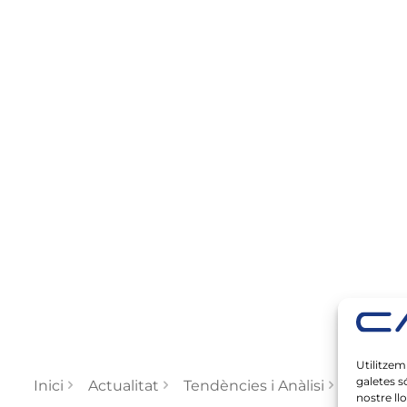
Utilitzem
galetes s
Oficina 
Inici
Actualitat
Tendències i Anàlisi
nostre ll