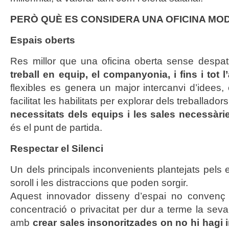
PERÒ QUÈ ES CONSIDERA UNA OFICINA MOD
Espais oberts
Res millor que una oficina oberta sense despa
treball en equip, el companyonia, i fins i tot l
flexibles es genera un major intercanvi d’idee
facilitat les habilitats per explorar dels treballado
necessitats dels equips
i les sales necessàri
és el punt de partida.
Respectar el Silenci
Un dels principals inconvenients plantejats pels 
soroll i les distraccions que poden sorgir.
Aquest innovador disseny d’espai no convenç a
concentració o privacitat per dur a terme la seva
amb
crear sales insonoritzades on no hi hagi i