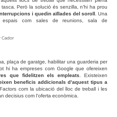
quells llocs de treball que necessiten plena
 tasca. Però la solució és senzilla, n’hi ha prou
nterrupcions i quedin aïllades del soroll
. Una
ts espais com sales de reunions, sala de
r Cador
ina, plaça de garatge, habilitar una guarderia per
 i tot hi ha empreses com Google que ofereixen
res que fidelitzen els empleats
. Existeixen
eixen beneficis addicionals d’aquest tipus a
 Factors com la ubicació del lloc de treball i les
n decisius com l’oferta econòmica.