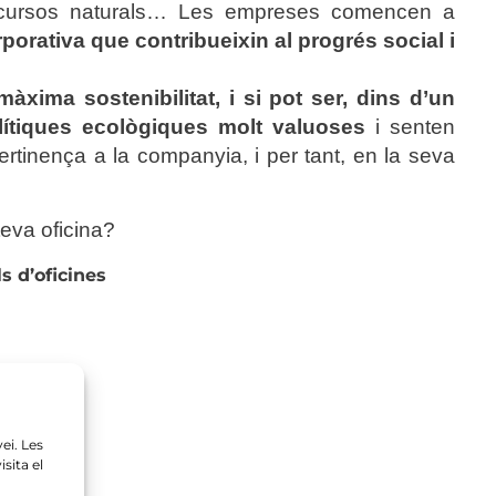
de recursos naturals… Les empreses comencen a
rporativa que contribueixin al progrés social i
màxima sostenibilitat, i si pot ser, dins d’un
lítiques ecològiques molt valuoses
i senten
pertinença a la companyia, i per tant, en la seva
eva oficina?
s d’oficines
ei. Les
sita el