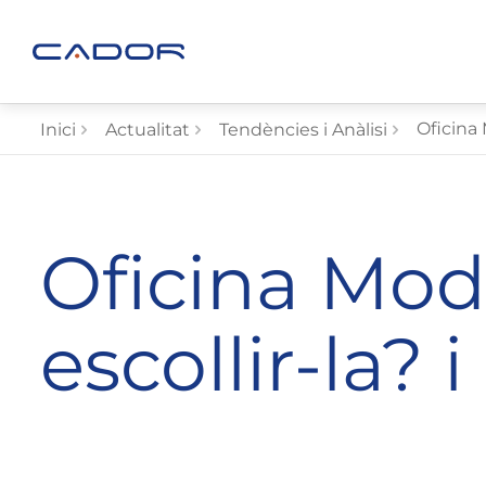
Oficina 
Inici
Actualitat
Tendències i Anàlisi
Oficina Mod
escollir-la? 