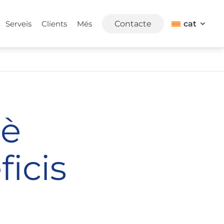
cat
Serveis
Clients
Més
Contacte
uè
ficis