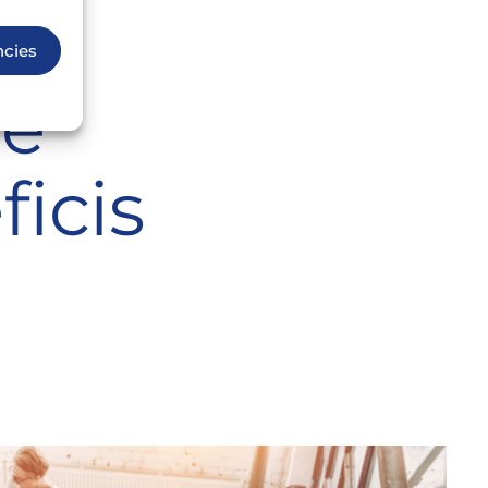
ncies
uè
ficis