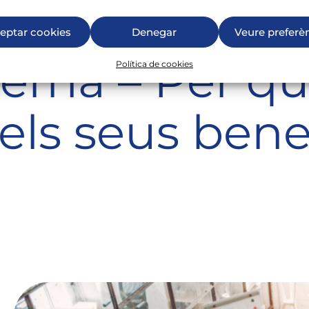
eptar cookies
Denegar
Veure preferè
erna – Per q
Política de cookies
i els seus bene