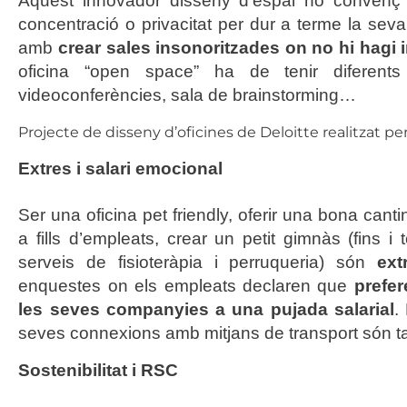
Aquest innovador disseny d’espai no convenç a
concentració o privacitat per dur a terme la seva
amb
crear sales insonoritzades on no hi hagi i
oficina “open space” ha de tenir diferen
videoconferències, sala de brainstorming…
Projecte de
disseny d’oficines de Deloitte
realitzat pe
Extres i salari emocional
Ser una oficina pet friendly, oferir una bona cant
a fills d’empleats, crear un petit gimnàs (fins
serveis de fisioteràpia i perruqueria) són
ext
enquestes on els empleats declaren que
prefer
les seves companyies a una pujada salarial
.
seves connexions amb mitjans de transport són ta
Sostenibilitat i RSC