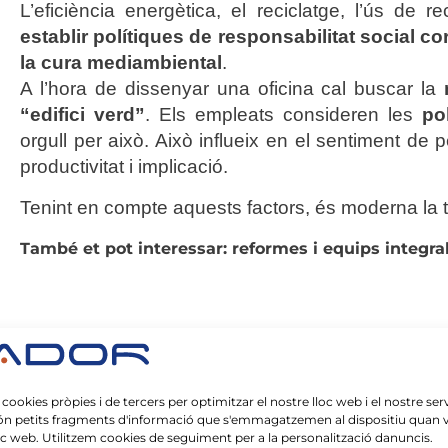
L’eficiència energètica, el reciclatge, l’ús 
establir polítiques de responsabilitat social co
la cura mediambiental
.
A l’hora de dissenyar una oficina cal buscar la
“edifici verd”
. Els empleats consideren les
po
orgull per això. Això influeix en el sentiment de 
productivitat i implicació.
Tenint en compte aquests factors, és moderna la t
També et pot interessar:
reformes i equips integral
 cookies pròpies i de tercers per optimitzar el nostre lloc web i el nostre serv
ón petits fragments d'informació que s'emmagatzemen al dispositiu quan vi
Moderna – Per què escollir-la? i els seus beneficis
oc web. Utilitzem cookies de seguiment per a la personalització danuncis.