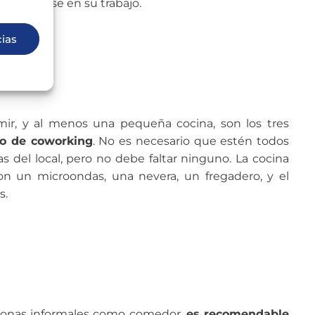
oncentrarse en su trabajo.
cias
mir, y al menos una pequeña cocina, son los tres
io de coworking
. No es necesario que estén todos
as del local, pero no debe faltar ninguno. La cocina
n un microondas, una nevera, un fregadero, y el
s.
 zonas informales como comedor,
es recomendable