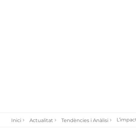
L’impact
Inici
Actualitat
Tendències i Anàlisi