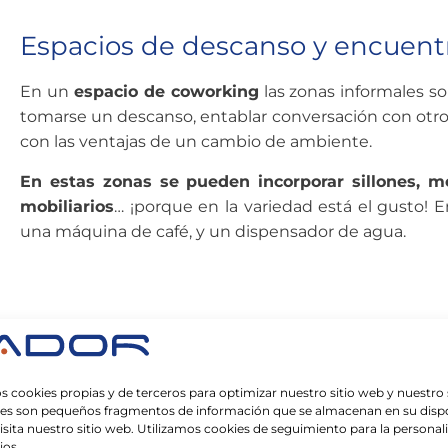
Espacios de descanso y encuent
En un
espacio de coworking
las zonas informales so
tomarse un descanso, entablar conversación con otros 
con las ventajas de un cambio de ambiente.
En estas zonas se pueden incorporar sillones, me
mobiliarios
… ¡porque en la variedad está el gusto
una máquina de café, y un dispensador de agua.
Recepción y taquillas de seguri
s cookies propias y de terceros para optimizar nuestro sitio web y nuestro 
Resulta muy incómodo tener que cargar con el abrig
ies son pequeños fragmentos de información que se almacenan en su dispo
unas taquillas los usuarios podrán trabajar tran
sita nuestro sitio web. Utilizamos cookies de seguimiento para la personal
ios.