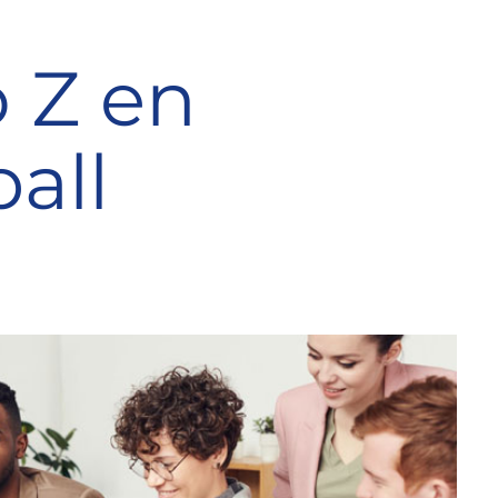
ó Z en
ball