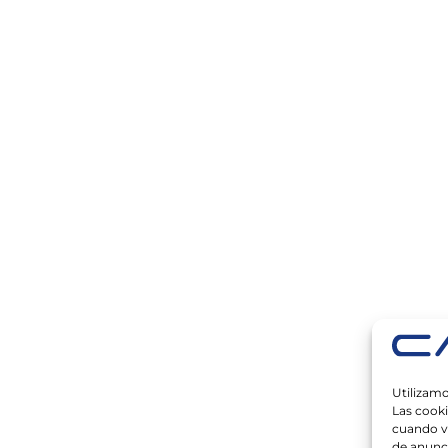
Utilizamo
Las cook
cuando vi
de anunc