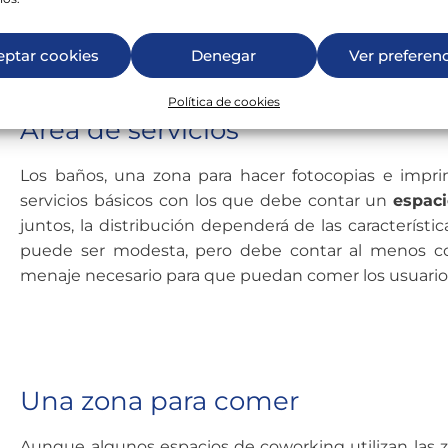
Además,
así no ocuparán un espacio extra, y podrán c
eptar cookies
Denegar
Ver preferen
Política de cookies
Área de servicios
Los baños, una zona para hacer fotocopias e impri
servicios básicos con los que debe contar un
espac
juntos, la distribución dependerá de las característic
puede ser modesta, pero debe contar al menos co
menaje necesario para que puedan comer los usuario
Una zona para comer
Aunque algunos
espacios de coworking
utilizan las