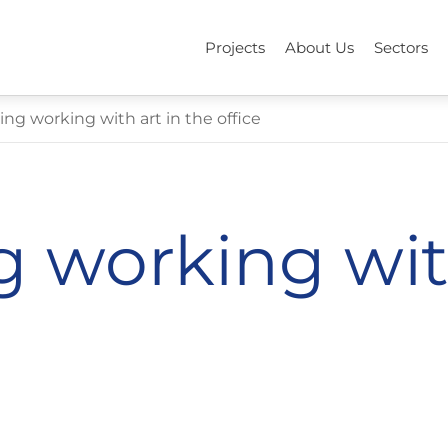
Projects
About Us
Sectors
ng working with art in the office
 working wit