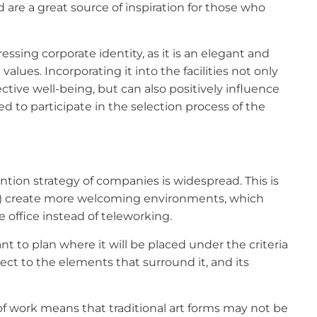
d are a great source of inspiration for those who
essing corporate identity, as it is an elegant and
ues. Incorporating it into the facilities not only
ctive well-being, but can also positively influence
d to participate in the selection process of the
ention strategy of companies is widespread. This is
s…) create more welcoming environments, which
 office instead of teleworking.
ant to plan where it will be placed under the criteria
pect to the elements that surround it, and its
of work means that traditional art forms may not be