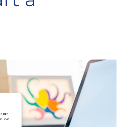
s are
te. We