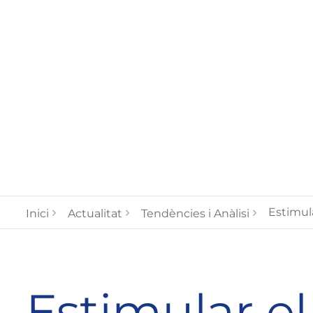
Estimula
Inici
Actualitat
Tendències i Anàlisi
Estimular el