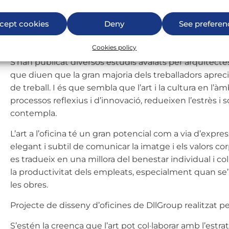
cept cookies
Deny
See preferen
Cookies policy
S’han publicat diversos estudis avalats per arquitecte
que diuen que la gran majoria dels treballadors aprecien
de treball. I és que sembla que l’art i la cultura en l’à
processos reflexius i d’innovació, redueixen l’estrès i 
contempla.
L’art a l’oficina té un gran potencial com a via d’expre
elegant i subtil de comunicar la imatge i els valors cor
es tradueix en una millora del benestar individual i co
la productivitat dels empleats, especialment quan se’l
les obres.
Projecte de disseny d’
oficines de DllGroup
realitzat 
S’estén la creença que l’art pot col·laborar amb l’estr