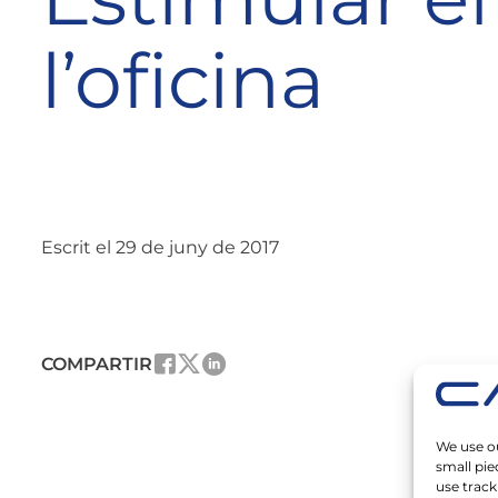
l’oficina
Escrit el 29 de juny de 2017
COMPARTIR
We use ou
small pie
use track