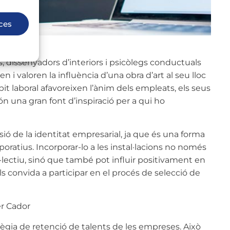
ces
s, dissenyadors d’interiors i psicòlegs conductuals
 i valoren la influència d’una obra d’art al seu lloc
mbit laboral afavoreixen l’ànim dels empleats, els seus
són una gran font d’inspiració per a qui ho
ssió de la identitat empresarial, ja que és una forma
poratius. Incorporar-lo a les instal·lacions no només
l·lectiu, sinó que també pot influir positivament en
s convida a participar en el procés de selecció de
per Cador
atègia de retenció de talents de les empreses. Això