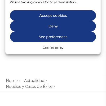
We use tracking cookies for ad personalization.
Agraïm a l’
AEO
per impulsar aquests premis que
Accept cookies
celebren l’excel·lència en el sector, i ens sentim
orgullosos que aquest projecte reflecteixi el
Deny
nostre compromís amb el
futur de les oficines
.
See preferences
COMPARTIR
Cookies policy
Home
Actualidad
Noticias y Casos de Éxito