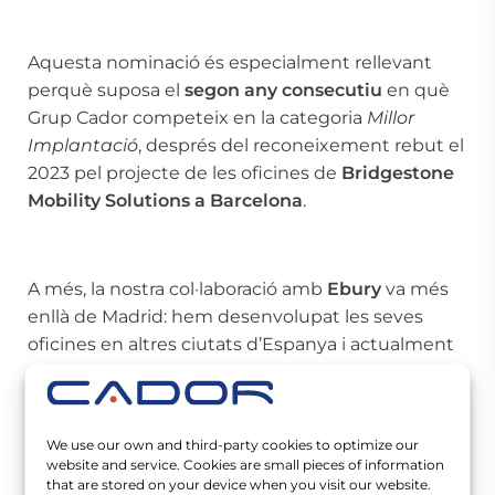
Aquesta nominació és especialment rellevant
perquè suposa el
segon any consecutiu
en què
Grup Cador competeix en la categoria
Millor
Implantació
, després del reconeixement rebut el
2023 pel projecte de les oficines de
Bridgestone
Mobility Solutions a Barcelona
.
A més, la nostra col·laboració amb
Ebury
va més
enllà de Madrid: hem desenvolupat les seves
oficines en altres ciutats d’Espanya i actualment
acompanyem la companyia en el seu
pla
d’expansió internacional
, aportant un model
glocal de disseny i construcció
que assegura
We use our own and third-party cookies to optimize our
coherència global amb adaptació local.
website and service. Cookies are small pieces of information
that are stored on your device when you visit our website.