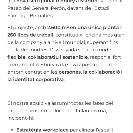
a la
nova seu global d’
Ebury
a Madrid
, situada al
Paseo del General Perón, davant de l’Estadi
Santiago Bernabéu.
El projecte, amb
2.600 m² en una única planta i
260 llocs de treball
, constitueix l’oficina més gran
de la companyia a nivell mundial, superant fins i
tot la de Londres. Dissenyada sota un model
flexible, col·laboratiu i sostenible
, respon al fort
creixement d’
Ebury
i a la seva aposta per un
entorn centrat en les
persones, la col·laboració i
la identitat corporativa
.
El nostre equip va assumir totes les fases del
projecte amb un enfocament
clau en mà
,
incloent-hi:
Estratègia workplace
per alinear l’espai i